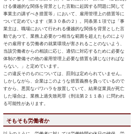
ける優越的な関係を背景とした言動に起因する問題に関して
事業主の講ずべき措置等」において、雇用管理上の措置等に
ついて定めています（第３０条の２）。同条第１項では「事
業主は、職場において行われる優越的な関係を背景とした言
動であつて、業務上必要かつ相当な範囲を超えたものにより
その雇用する労働者の就業環境が害されることのないよう、
当該労働者からの相談に応じ、適切に対応するために必要な
体制の整備その他の雇用管理上必要な措置を講じなければな
らない。」と定めています。
この違反そのものについては、罰則は定められていません。
しかしながら、企業はこのような措置義務を負っているので
すから、悪質なパワハラを放置していて、結果従業員が死亡
した場合は、業務上過失致死罪（刑法第２１１条）に問われ
る可能性があります。
そもそも労働者か
以上のように、労働者に対しては労働時間や休日の確保、労