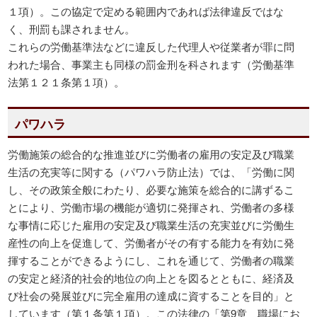
１項）。この協定で定める範囲内であれば法律違反ではな
く、刑罰も課されません。
これらの労働基準法などに違反した代理人や従業者が罪に問
われた場合、事業主も同様の罰金刑を科されます（労働基準
法第１２１条第１項）。
パワハラ
労働施策の総合的な推進並びに労働者の雇用の安定及び職業
生活の充実等に関する（パワハラ防止法）では、「労働に関
し、その政策全般にわたり、必要な施策を総合的に講ずるこ
とにより、労働市場の機能が適切に発揮され、労働者の多様
な事情に応じた雇用の安定及び職業生活の充実並びに労働生
産性の向上を促進して、労働者がその有する能力を有効に発
揮することができるようにし、これを通じて、労働者の職業
の安定と経済的社会的地位の向上とを図るとともに、経済及
び社会の発展並びに完全雇用の達成に資することを目的」と
しています（第１条第１項）。この法律の「第9章 職場にお