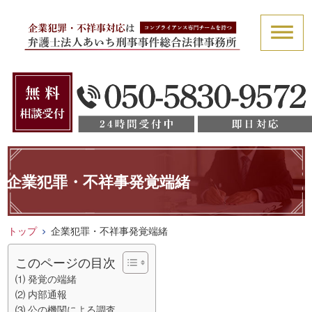
企業犯罪・不祥事発覚端緒
トップ
企業犯罪・不祥事発覚端緒
このページの目次
⑴ 発覚の端緒
⑵ 内部通報
⑶ 公の機関による調査