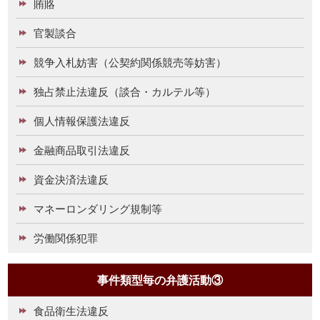
賄賂
官製談合
競争入札妨害（公契約関係競売等妨害）
独占禁止法違反（談合・カルテル等）
個人情報保護法違反
金融商品取引法違反
資金決済法違反
マネーロンダリング規制等
労働関係犯罪
事件類型毎の弁護活動③
食品衛生法違反