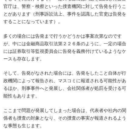
官庁は、警察・検察といった捜査機関に対して告発を行うこ
とがあります（刑事訴訟法上、事件を認識した官吏は告発を
することになっています）。
多くの場合には告発まで行うかどうかは事案次第なのです
が、中には金融商品取引法第２２６条のように、一定の場合
には証券取引等監視委員会に告発を義務付けているようなケ
ースも存在します。
そして、告発がなされた場合には、告発をしたこと自体が行
政機関によって報告され、マスコミに報道される可能性があ
るほか、刑事事件へと発展し、会社関係者が処罰を受ける可
能性もあります。
ここまで問題が発展してしまった場合は、代表者や社内の関
係者も捜査の対象となり、その捜査の事実が報道されるよう
な事態も生じます。