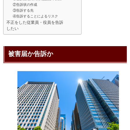
②告訴状の作成
③告訴する先
④告訴することによるリスク
不正をした従業員・役員を告訴
したい
被害届か告訴か