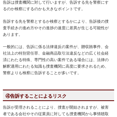
告訴は捜査機関に対して行いますが、告訴する先を警察にす
るのか検察にするのかも大きなポイントです。
告訴する先を警察とするか検察とするかにより、告訴後の捜
査手続きの進め方やその進捗の速度に差異が生じる可能性が
あります。
一般的には、告訴に係る法律違反の案件が、贈収賄事件、会
社法上の特別背任罪、金融商品取引法違反などの広く社会経
済にわたる特殊、専門性の高い案件である場合には、法律の
解釈適用にわたる知識も捜査機関に高度に要求されるため、
警察よりも検察に告訴することが多いです。
④告訴することによるリスク
告訴が受理されることにより、捜査が開始されますが、被害
者である会社やその従業員に対しても捜査機関から事情聴取