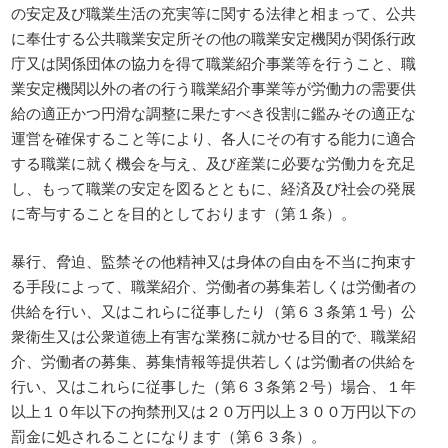
の安定及び職業生活の充実等に関する法律と相まって、公共
に奉仕する公共職業安定所その他の職業安定機関が関係行政
庁又は関係団体の協力を得て職業紹介事業等を行うこと、職
業安定機関以外の者の行う職業紹介事業等が労働力の需要供
給の適正かつ円滑な調整に果たすべき役割に鑑みその適正な
運営を確保すること等により、各人にその有する能力に適合
する職業に就く機会を与え、及び産業に必要な労働力を充足
し、もって職業の安定を図るとともに、経済及び社会の発展
に寄与することを目的としております（第１条）。
暴行、脅迫、監禁その他精神又は身体の自由を不当に拘束す
る手段によって、職業紹介、労働者の募集若しくは労働者の
供給を行い、又はこれらに従事したり（第６３条第１号）公
衆衛生又は公衆道徳上有害な業務に就かせる目的で、職業紹
介、労働者の募集、募集情報等提供若しくは労働者の供給を
行い、又はこれらに従事した（第６３条第２号）場合、１年
以上１０年以下の拘禁刑又は２０万円以上３００万円以下の
罰金に処されることになります（第６３条）。