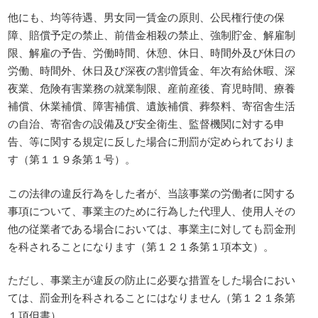
他にも、均等待遇、男女同一賃金の原則、公民権行使の保
障、賠償予定の禁止、前借金相殺の禁止、強制貯金、解雇制
限、解雇の予告、労働時間、休憩、休日、時間外及び休日の
労働、時間外、休日及び深夜の割増賃金、年次有給休暇、深
夜業、危険有害業務の就業制限、産前産後、育児時間、療養
補償、休業補償、障害補償、遺族補償、葬祭料、寄宿舎生活
の自治、寄宿舎の設備及び安全衛生、監督機関に対する申
告、等に関する規定に反した場合に刑罰が定められておりま
す（第１１９条第１号）。
この法律の違反行為をした者が、当該事業の労働者に関する
事項について、事業主のために行為した代理人、使用人その
他の従業者である場合においては、事業主に対しても罰金刑
を科されることになります（第１２１条第１項本文）。
ただし、事業主が違反の防止に必要な措置をした場合におい
ては、罰金刑を科されることにはなりません（第１２１条第
１項但書）。