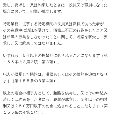
受し、要求し、又は約束したときは、役員又は職員になった
場合において、犯罪が成立します。
特定業務に従事する特定機関の役員又は職員であった者が、
その在職中に請託を受けて、職務上不正の行為をしたこと又
は相当の行為をしなかったことに関して、賄賂を収受し、要
求し、又は約束してはなりません。
いずれも、５年以下の拘禁刑に処されることになります（第
１５５条の３第２項・第３項）。
犯人が収受した賄賂は、没収もしくはその価額を追徴となり
ます（第１５５条の３第４項）。
以上の場合の相手方として、賄賂を供与し、又はその申込み
若しくは約束をした者にも、犯罪が成立し、３年以下の拘禁
刑又は２５０万円以下の罰金に処されることになります（第
１５５条の４第１項）。