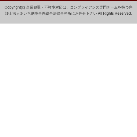
Copyright(c) 企業犯罪・不祥事対応は、コンプライアンス専門チームを持つ弁
護士法人あいち刑事事件総合法律事務所にお任せ下さい All Rights Reserved.