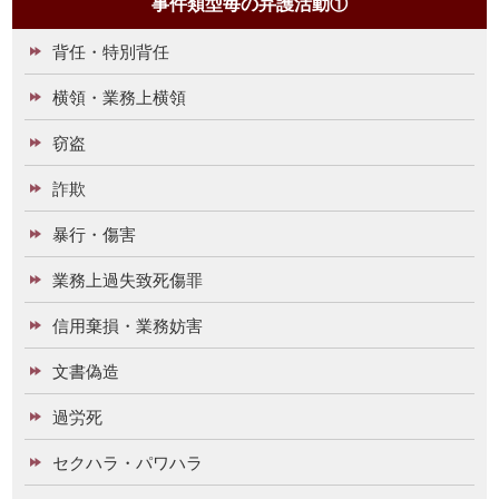
事件類型毎の弁護活動①
背任・特別背任
横領・業務上横領
窃盗
詐欺
暴行・傷害
業務上過失致死傷罪
信用棄損・業務妨害
文書偽造
過労死
セクハラ・パワハラ