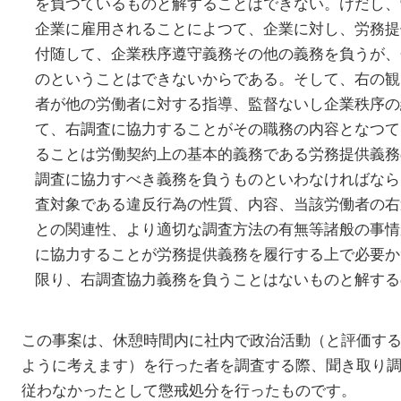
を負つているものと解することはできない。けだし、
企業に雇用されることによつて、企業に対し、労務提
付随して、企業秩序遵守義務その他の義務を負うが、
のということはできないからである。そして、右の観
者が他の労働者に対する指導、監督ないし企業秩序の
て、右調査に協力することがその職務の内容となつて
ることは労働契約上の基本的義務である労務提供義務
調査に協力すべき義務を負うものといわなければなら
査対象である違反行為の性質、内容、当該労働者の右
との関連性、より適切な調査方法の有無等諸般の事情
に協力することが労務提供義務を履行する上で必要か
限り、右調査協力義務を負うことはないものと解する
この事案は、休憩時間内に社内で政治活動（と評価す
ように考えます）を行った者を調査する際、聞き取り
従わなかったとして懲戒処分を行ったものです。