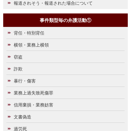
報道されそう・報道された場合について
事件類型毎の弁護活動①
背任・特別背任
横領・業務上横領
窃盗
詐欺
暴行・傷害
業務上過失致死傷罪
信用棄損・業務妨害
文書偽造
過労死