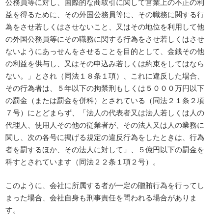
公務員等に対し、国際的な商取引に関して営業上の不正の利
益を得るために、その外国公務員等に、その職務に関する行
為をさせ若しくはさせないこと、又はその地位を利用して他
の外国公務員等にその職務に関する行為をさせ若しくはさせ
ないようにあっせんをさせることを目的として、金銭その他
の利益を供与し、又はその申込み若しくは約束をしてはなら
ない。」とされ（同法１８条１項）、これに違反した場合、
その行為者は、５年以下の拘禁刑もしくは５０００万円以下
の罰金（または罰金を併科）とされている（同法２１条２項
７号）にとどまらず、「法人の代表者又は法人若しくは人の
代理人、使用人その他の従業者が、その法人又は人の業務に
関し、次の各号に掲げる規定の違反行為をしたときは、行為
者を罰するほか、その法人に対して」、５億円以下の罰金を
科すとされています（同法２２条１項２号）。
このように、会社に所属する者が一定の贈賄行為を行ってし
まった場合、会社自身も刑事責任を問われる場合がありま
す。