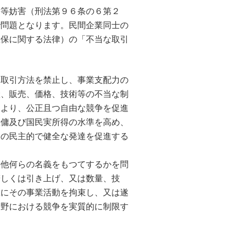
売等妨害（刑法第９６条の６第２
で問題となります。民間企業同士の
確保に関する法律）の「不当な取引
な取引方法を禁止し、事業支配力の
産、販売、価格、技術等の不当な制
により、公正且つ自由な競争を促進
雇傭及び国民実所得の水準を高め、
済の民主的で健全な発達を促進する
の他何らの名義をもつてするかを問
若しくは引き上げ、又は数量、技
互にその事業活動を拘束し、又は遂
分野における競争を実質的に制限す