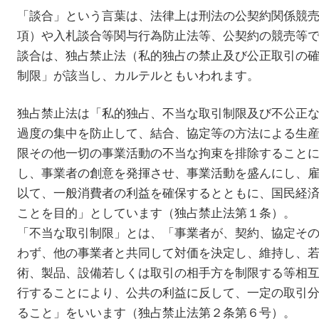
「談合」という言葉は、法律上は刑法の公契約関係競
項）や入札談合等関与行為防止法等、公契約の競売等
談合は、独占禁止法（私的独占の禁止及び公正取引の
制限」が該当し、カルテルともいわれます。
独占禁止法は「私的独占、不当な取引制限及び不公正
過度の集中を防止して、結合、協定等の方法による生
限その他一切の事業活動の不当な拘束を排除すること
し、事業者の創意を発揮させ、事業活動を盛んにし、
以て、一般消費者の利益を確保するとともに、国民経
ことを目的」としています（独占禁止法第１条）。
「不当な取引制限」とは、「事業者が、契約、協定そ
わず、他の事業者と共同して対価を決定し、維持し、
術、製品、設備若しくは取引の相手方を制限する等相
行することにより、公共の利益に反して、一定の取引
ること」をいいます（独占禁止法第２条第６号）。