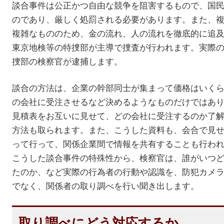
談合事件は公正かつ自由な競争を阻害するもので、国
のであり、厳しく処罰される必要があります。また、
複雑なもののため、金の流れ、人の流れを徹底的に追
東京地検等の特捜部が主導で捜査が行われます。実際
捜部の検察官が逮捕します。
談合の方法は、企業の幹部同士が集まって価格はいく
の会社に受注させるなど決めるようなものだけではあ
見積表をお互いに見せて、どの会社に受注するのか了
方法も取られます。また、こうした資料も、会合で見
って行って、関係企業間で情報を共有することも行わ
こうした談合事件の特殊性から、検察官は、誰がいつ
たのか、など実際の行為者の行動や認識を、防犯カメ
でなく、関係者の取り調べを行い聞き出します。
取り調べにどう対応するか