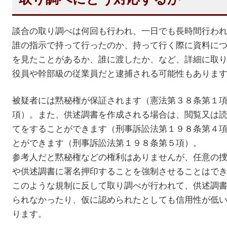
談合の取り調べは何回も行われ、一日でも長時間行わ
誰の指示で持って行ったのか、持って行く際に資料に
を見たことがあるか、誰に渡したか、など、詳細に取
役員や幹部級の従業員だと逮捕される可能性もありま
被疑者には黙秘権が保証されます（憲法第３８条第１
項）。また、供述調書を作成される場合は、閲覧又は
てをすることができます（刑事訴訟法第１９８条第４
とができます（刑事訴訟法第１９８条第５項）。
参考人だと黙秘権などの権利はありませんが、任意の
や供述調書に署名押印することを強制させることはで
このような規制に反して取り調べが行われて、供述調
られなかったり、仮に認められたとしても信用性が低
ります。