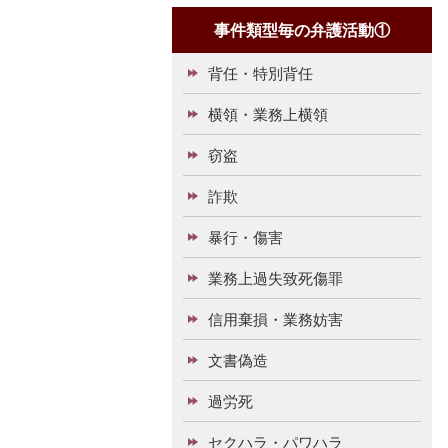
事件類型毎の弁護活動①
背任・特別背任
横領・業務上横領
窃盗
詐欺
暴行・傷害
業務上過失致死傷罪
信用棄損・業務妨害
文書偽造
過労死
セクハラ・パワハラ