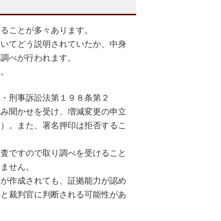
れることが多々あります。
ついてどう説明されていたか、中身
り調べが行われます。
す。
項・刑事訴訟法第１９８条第２
読み聞かせを受け、増減変更の申立
項）。また、署名押印は拒否するこ
捜査ですので取り調べを受けること
きません。
書が作成されても、証拠能力が認め
いと裁判官に判断される可能性があ