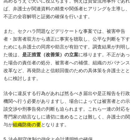
高めるうえで大いに役立ちます。例えば資金流用事件であれ
ば、弁護士が関連資料の精査や関係者ヒアリングを主導し、
不正の全容解明と証拠の確保を行います。
また、セクハラ問題などデリケートな事案では、被害申告
者・加害者双方から適正に事実を聴取し、公平な判断を下す
ためにも弁護士の同席や助言が有効です。調査結果が判明し
た後は、
是正措置（改善策）の立案
に移ります。不正があっ
た場合の責任者の処分、被害者への補償、組織のガバナンス
改革など、再発防止と信頼回復のための具体策を弁護士とと
もに検討します。
法令に違反する行為があれば然るべき届出や是正報告を行政
機関へ行う必要がありますし、場合によっては被害者との示
談交渉や刑事告発の判断も迫られます。これら一連の対応を
専門家の助言なしに適切に進めることは難しく、弁護士の関
与が
組織防衛の要
となります。
5. 法令順守体制の強化と会計透明性の確保