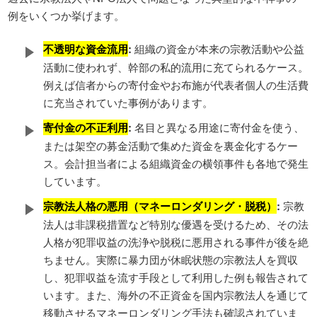
例をいくつか挙げます。
不透明な資金流用
:
組織の資金が本来の宗教活動や公益
活動に使われず、幹部の私的流用に充てられるケース。
例えば信者からの寄付金やお布施が代表者個人の生活費
に充当されていた事例があります。
寄付金の不正利用
:
名目と異なる用途に寄付金を使う、
または架空の募金活動で集めた資金を裏金化するケー
ス。会計担当者による組織資金の横領事件も各地で発生
しています。
宗教法人格の悪用（マネーロンダリング・脱税）
:
宗教
法人は非課税措置など特別な優遇を受けるため、その法
人格が犯罪収益の洗浄や脱税に悪用される事件が後を絶
ちません。実際に暴力団が休眠状態の宗教法人を買収
し、犯罪収益を流す手段として利用した例も報告されて
います。また、海外の不正資金を国内宗教法人を通じて
移動させるマネーロンダリング手法も確認されていま