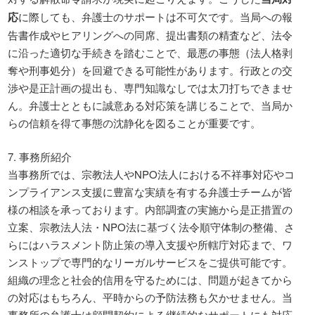
応
に際しても、弁護士のサポートは不可欠です。当局への報
告書作成やヒアリングへの同席、提出書類の精査など、法令
に沿った適切な手続きを踏むことで、最悪の事態（法人格剥
奪や刑事処分）を回避できる可能性があります。行政との交
渉や是正計画の提出も、専門知識なしでは太刀打ちできませ
ん。弁護士とともに誠意ある対応策を講じることで、当局か
らの信頼を得て事態の沈静化を図ることが重要です。
7. 事務所紹介
当事務所では、宗教法人やNPO法人における不祥事対応やコ
ンプライアンス支援に豊富な実績を有する弁護士チームが皆
様の相談を承っております。内部調査の実施から是正措置の
立案、宗教法人法・NPO法に基づく法令順守体制の整備、さ
らにはハラスメント防止策の導入支援や所轄庁対応まで、ワ
ンストップで専門的なリーガルサービスをご提供可能です。
組織の理念と社会的信用を守るためには、問題が起きてから
の対応はもちろん、平時からの予防法務も欠かせません。当
事務所の弁護士は顧問契約による継続的なサポートにも対応