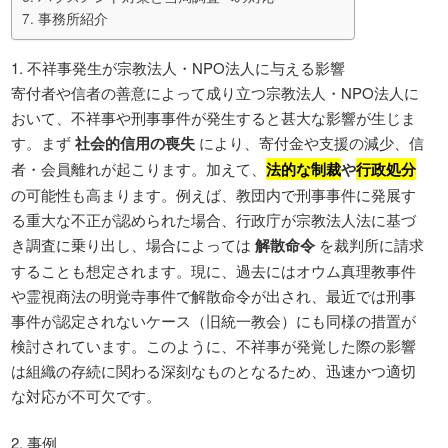
7. 事務所紹介
1. 不祥事発生が宗教法人・NPO法人に与える影響
寄付者や信者の善意によって成り立つ宗教法人・NPO法人に
おいて、不祥事や刑事事件が発生すると甚大な影響が生じま
す。まず
社会的信用の喪失
により、寄付金や支援の減少、信
者・会員離れが起こります。加えて、
法的な制裁
や
行政処分
の可能性も高まります。例えば、教団内で刑事事件に発展す
る重大な不正が認められた場合、行政庁が宗教法人法に基づ
き調査に乗り出し、場合によっては
解散命令
を裁判所に請求
することも想定されます。現に、過去にはオウム真理教事件
や霊視商法の明覚寺事件で解散命令が出され、最近では刑事
事件が認定されないケース（旧統一教会）にも同様の措置が
検討されています。このように、不祥事が発覚した際の影響
は組織の存続に関わる深刻なものとなるため、迅速かつ適切
な対応が不可欠です。
2. 事例