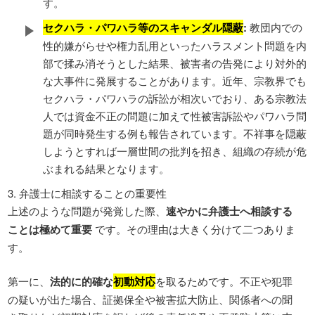
す。
セクハラ・パワハラ等のスキャンダル隠蔽
:
教団内での
性的嫌がらせや権力乱用といったハラスメント問題を内
部で揉み消そうとした結果、被害者の告発により対外的
な大事件に発展することがあります。近年、宗教界でも
セクハラ・パワハラの訴訟が相次いでおり、ある宗教法
人では資金不正の問題に加えて性被害訴訟やパワハラ問
題が同時発生する例も報告されています。不祥事を隠蔽
しようとすれば一層世間の批判を招き、組織の存続が危
ぶまれる結果となります。
3. 弁護士に相談することの重要性
上述のような問題が発覚した際、
速やかに弁護士へ相談する
ことは極めて重要
です。その理由は大きく分けて二つありま
す。
第一に、
法的に的確な
初動対応
を取るためです。不正や犯罪
の疑いが出た場合、証拠保全や被害拡大防止、関係者への聞