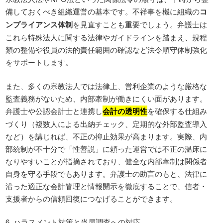
備しておくべき組織運営の基本です。不祥事を機に組織の
コ
ンプライアンス体制
を見直すことも重要でしょう。弁護士は
これら特殊法人に関する法律やガイドラインを踏まえ、規程
類の整備や役員の法的責任範囲の確認など法令順守体制強化
をサポートします。
また、多くの宗教法人では法律上、営利企業のような厳格な
監査義務がないため、内部牽制が働きにくい面があります。
弁護士や公認会計士と連携し
会計の透明性
を確保する仕組み
づくり（複数人による出納チェック、定期的な外部監査導入
など）を講じれば、不正の抑止効果が高まります。実際、内
部統制が不十分で「性善説」に頼った運営では不正の温床に
なりやすいことが指摘されており、健全な内部牽制は関係者
自身を守る手段でもあります。弁護士の助言のもと、法律に
沿った適正な会計管理と情報開示を徹底することで、信者・
支援者からの信頼回復につなげることができます。
6. ハラスメント対策と当局調査への対応