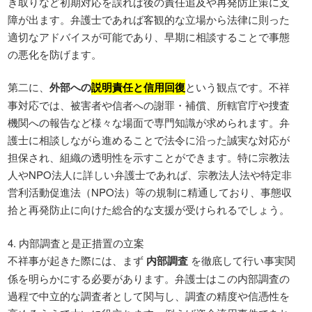
き取りなど初期対応を誤れば後の責任追及や再発防止策に支
障が出ます。弁護士であれば客観的な立場から法律に則った
適切なアドバイスが可能であり、早期に相談することで事態
の悪化を防げます。
第二に、
外部への
説明責任と信用回復
という観点です。不祥
事対応では、被害者や信者への謝罪・補償、所轄官庁や捜査
機関への報告など様々な場面で専門知識が求められます。弁
護士に相談しながら進めることで法令に沿った誠実な対応が
担保され、組織の透明性を示すことができます。特に宗教法
人やNPO法人に詳しい弁護士であれば、宗教法人法や特定非
営利活動促進法（NPO法）等の規制に精通しており、事態収
拾と再発防止に向けた総合的な支援が受けられるでしょう。
4. 内部調査と是正措置の立案
不祥事が起きた際には、まず
内部調査
を徹底して行い事実関
係を明らかにする必要があります。弁護士はこの内部調査の
過程で中立的な調査者として関与し、調査の精度や信憑性を