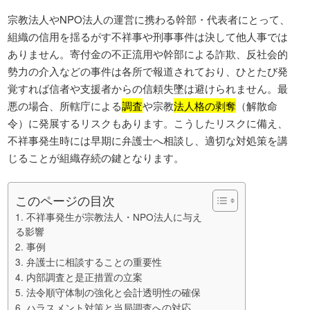
宗教法人やNPO法人の運営に携わる幹部・代表者にとって、
組織の信用を揺るがす不祥事や刑事事件は決して他人事では
ありません。寄付金の不正流用や幹部による詐欺、反社会的
勢力の介入などの事件は各所で報道されており、ひとたび発
覚すれば信者や支援者からの信頼失墜は避けられません。最
悪の場合、所轄庁による
調査
や宗教
法人格の剥奪
（解散命
令）に発展するリスクもあります。こうしたリスクに備え、
不祥事発生時には早期に弁護士へ相談し、適切な対処策を講
じることが組織存続の鍵となります。
このページの目次
1. 不祥事発生が宗教法人・NPO法人に与え
る影響
2. 事例
3. 弁護士に相談することの重要性
4. 内部調査と是正措置の立案
5. 法令順守体制の強化と会計透明性の確保
6. ハラスメント対策と当局調査への対応