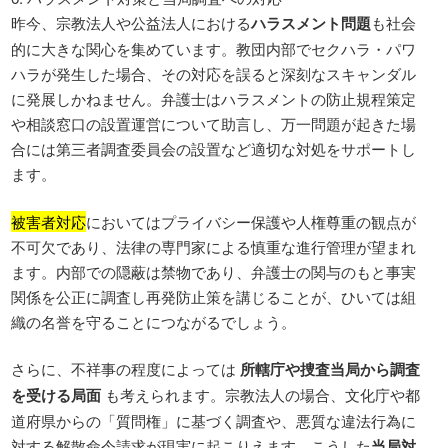
昨今、宗教法人や公益法人における
ハラスメント問題
も社会
的に大きな関心を集めています。教団内部でセクハラ・パワ
ハラが発生した場合、その対応を誤ると深刻なスキャンダル
に発展しかねません。弁護士はハラスメントの防止規程策定
や相談窓口の設置運営について助言し、万一問題が起きた場
合には第三者調査委員会の設置など適切な対処をサポートし
ます。
被害者対応
においてはプライバシー保護や人権尊重の観点が
不可欠であり、法律の専門家による慎重な進行管理が望まれ
ます。内部での隠蔽は禁物であり、弁護士の関与のもと事実
関係を公正に調査し再発防止策を講じることが、ひいては組
織の名誉を守ることにつながるでしょう。
さらに、不祥事の程度によっては
所轄庁や捜査当局から調査
を受ける局面
も考えられます。宗教法人の場合、文化庁や都
道府県からの「質問権」に基づく調査や、悪質な違法行為に
対する解散命令請求が現実に起こりえます。こうした
当局対