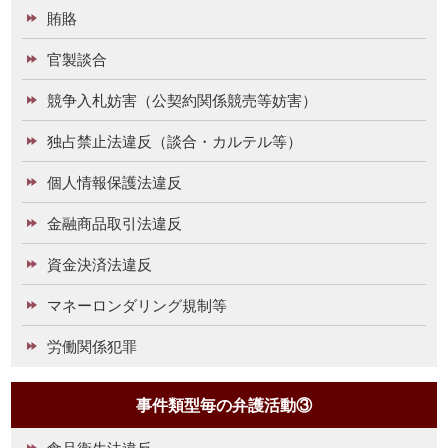
賄賂
官製談合
競争入札妨害（公契約関係競売等妨害）
独占禁止法違反（談合・カルテル等）
個人情報保護法違反
金融商品取引法違反
資金決済法違反
マネーロンダリング規制等
労働関係犯罪
事件類型毎の弁護活動③
食品衛生法違反