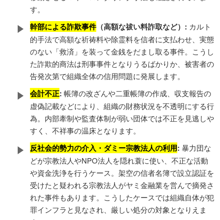
す。
幹部による詐欺事件
（高額な祓い料詐取など）:
カルト
的手法で高額な祈祷料や除霊料を信者に支払わせ、実態
のない「救済」を装って金銭をだまし取る事件。こうし
た詐欺的商法は刑事事件となりうるばかりか、被害者の
告発次第で組織全体の信用問題に発展します。
会計不正
:
帳簿の改ざんや二重帳簿の作成、収支報告の
虚偽記載などにより、組織の財務状況を不透明にする行
為。内部牽制や監査体制が弱い団体では不正を見逃しや
すく、不祥事の温床となります。
反社会的勢力の介入・ダミー宗教法人の利用
:
暴力団な
どが宗教法人やNPO法人を隠れ蓑に使い、不正な活動
や資金洗浄を行うケース。架空の信者名簿で設立認証を
受けたと疑われる宗教法人がヤミ金融業を営んで摘発さ
れた事件もあります。こうしたケースでは組織自体が犯
罪インフラと見なされ、厳しい処分の対象となりえま