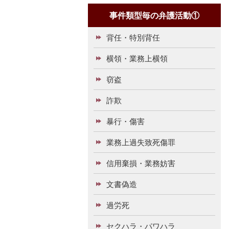
事件類型毎の弁護活動①
背任・特別背任
横領・業務上横領
窃盗
詐欺
暴行・傷害
業務上過失致死傷罪
信用棄損・業務妨害
文書偽造
過労死
セクハラ・パワハラ