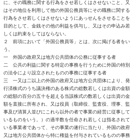
に、その職務に関する行為をさせ若しくはさせないこと、又
はその地位を利用して他の外国公務員等にその職務に関する
行為をさせ若しくはさせないようにあっせんをさせることを
目的として、金銭その他の利益を供与し、又はその申込み若
しくは約束をしてはならない。
２ 前項において「外国公務員等」とは、次に掲げる者をい
う。
一 外国の政府又は地方公共団体の公務に従事する者
二 公共の利益に関する特定の事務を行うために外国の特別
の法令により設立されたものの事務に従事する者
三 一又は二以上の外国の政府又は地方公共団体により、発
行済株式のうち議決権のある株式の総数若しくは出資の金額
の総額の百分の五十を超える当該株式の数若しくは出資の金
額を直接に所有され、又は役員（取締役、監査役、理事、監
事及び清算人並びにこれら以外の者で事業の経営に従事して
いるものをいう。）の過半数を任命され若しくは指名されて
いる事業者であって、その事業の遂行に当たり、外国の政府
又は地方公共団体から特に権益を付与されているものの事務