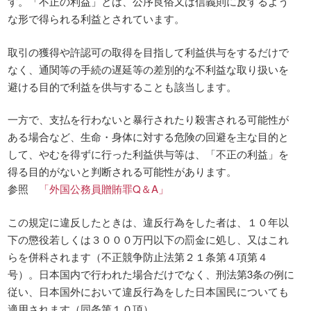
す。「不正の利益」とは、公序良俗又は信義則に反するよう
な形で得られる利益とされています。
取引の獲得や許認可の取得を目指して利益供与をするだけで
なく、通関等の手続の遅延等の差別的な不利益な取り扱いを
避ける目的で利益を供与することも該当します。
一方で、支払を行わないと暴行されたり殺害される可能性が
ある場合など、生命・身体に対する危険の回避を主な目的と
して、やむを得ずに行った利益供与等は、「不正の利益」を
得る目的がないと判断される可能性があります。
参照
「外国公務員贈賄罪Q＆A」
この規定に違反したときは、違反行為をした者は、１０年以
下の懲役若しくは３０００万円以下の罰金に処し、又はこれ
らを併科されます（不正競争防止法第２１条第４項第４
号）。日本国内で行われた場合だけでなく、刑法第3条の例に
従い、日本国外において違反行為をした日本国民についても
適用されます（同条第１０項）。