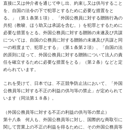
直接に又は仲介者を通じて申し出、約束し又は供与すること
を、自国の法令の下で犯罪とするために必要な措置をと
る。」（第１条第１項）、「外国公務員に対する贈賄行為の
共犯（教唆、ほう助又は承認を含む。）を犯罪とするために
必要な措置をとる。外国公務員に対する贈賄の未遂及び共謀
については、自国の公務員に対する贈賄の未遂及び共謀と同
一の程度まで、犯罪とする」（第１条第２項）、「自国の法
的原則に従って、外国公務員に対する贈賄について法人の責
任を確立するために必要な措置をとる」（第２条）などと定
められています。
これを受けて、日本では、不正競争防止法において、「外国
公務員等に対する不正の利益の供与等の禁止」が定められて
います（同法第１８条）。
（外国公務員等に対する不正の利益の供与等の禁止）
第十八条 何人も、外国公務員等に対し、国際的な商取引に
関して営業上の不正の利益を得るために、その外国公務員等