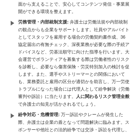
面から支えることで、安心してコンテンツ発信・事業展
開ができる環境を整えます。
労務管理・内部統制支援:
弁護士は労働法規や内部統制
の観点からも企業をサポートします。社員やアルバイト
としてスタッフを雇用する場合の労働契約書作成、36
協定届出の有無チェック、深夜業務が必要な際の手続ア
ドバイスなど、労基法順守に向けた指導を行います。大
会運営でボランティアを募集する際は労働者性のリスク
を診断し、必要なら傷害保険・労災特別加入の検討を促
します。また、選手やストリーマーとの関係において
も、業務委託と雇用の区分が適切かを助言し、万一労使
トラブルになった場合には代理人として紛争解決（労働
審判や訴訟）に当たります。
人に関わるリスク管理全般
で弁護士の知見が活かされるでしょう。
紛争対応・危機管理:
万一訴訟やクレームが発生した
際、弁護士は企業の盾となって問題解決に臨みます。ス
ポンサーや他社との法的紛争では交渉・訴訟を代理し、