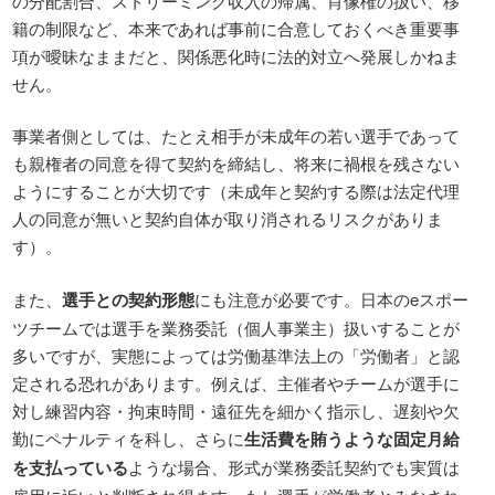
の分配割合、ストリーミング収入の帰属、肖像権の扱い、移
籍の制限など、本来であれば事前に合意しておくべき重要事
項が曖昧なままだと、関係悪化時に法的対立へ発展しかねま
せん。
事業者側としては、たとえ相手が未成年の若い選手であって
も親権者の同意を得て契約を締結し、将来に禍根を残さない
ようにすることが大切です（未成年と契約する際は法定代理
人の同意が無いと契約自体が取り消されるリスクがありま
す）。
また、
選手との契約形態
にも注意が必要です。日本のeスポー
ツチームでは選手を業務委託（個人事業主）扱いすることが
多いですが、実態によっては労働基準法上の「労働者」と認
定される恐れがあります。例えば、主催者やチームが選手に
対し練習内容・拘束時間・遠征先を細かく指示し、遅刻や欠
勤にペナルティを科し、さらに
生活費を賄うような固定月給
を支払っている
ような場合、形式が業務委託契約でも実質は