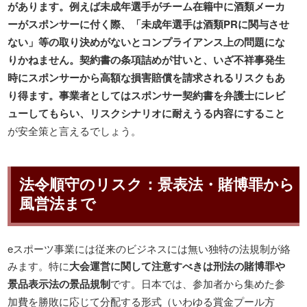
があります。例えば未成年選手がチーム在籍中に酒類メーカ
ーがスポンサーに付く際、「未成年選手は酒類PRに関与させ
ない」等の取り決めがないとコンプライアンス上の問題にな
りかねません。契約書の条項詰めが甘いと、いざ不祥事発生
時にスポンサーから高額な損害賠償を請求されるリスクもあ
り得ます。事業者としてはスポンサー契約書を弁護士にレビ
ューしてもらい、リスクシナリオに耐えうる内容にすること
が安全策と言えるでしょう。
法令順守のリスク：景表法・賭博罪から
風営法まで
eスポーツ事業には従来のビジネスには無い独特の法規制が絡
みます。特に
大会運営に関して注意すべきは刑法の賭博罪や
景品表示法の景品規制
です。日本では、参加者から集めた参
加費を勝敗に応じて分配する形式（いわゆる賞金プール方