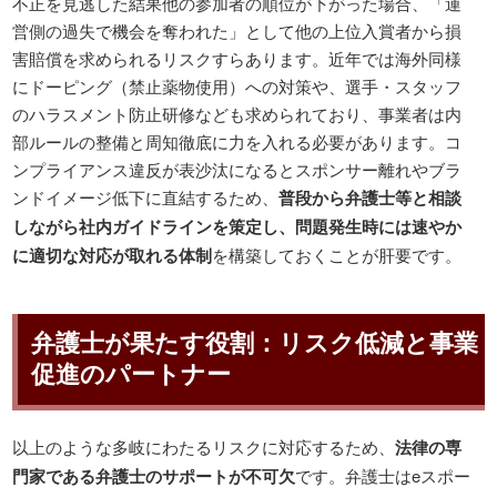
不正を見逃した結果他の参加者の順位が下がった場合、「運
営側の過失で機会を奪われた」として他の上位入賞者から損
害賠償を求められるリスクすらあります。近年では海外同様
にドーピング（禁止薬物使用）への対策や、選手・スタッフ
のハラスメント防止研修なども求められており、事業者は内
部ルールの整備と周知徹底に力を入れる必要があります。コ
ンプライアンス違反が表沙汰になるとスポンサー離れやブラ
ンドイメージ低下に直結するため、
普段から弁護士等と相談
しながら社内ガイドラインを策定し、問題発生時には速やか
に適切な対応が取れる体制
を構築しておくことが肝要です。
弁護士が果たす役割：リスク低減と事業
促進のパートナー
以上のような多岐にわたるリスクに対応するため、
法律の専
門家である弁護士のサポートが不可欠
です。弁護士はeスポー