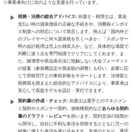
ツ事業者向けに次のような支援を行っています。
税務・法務の総合アドバイス:
弁護士・税理士は、賞金
支払い時の源泉徴収の正確な手続きや、消費税インボイ
ス制度への対応について助言します。例えば「国内外ど
のプレイヤーに何％源泉税を引くべきか」「スポンサー
料の会計処理は売上か雑収入か」など、具体的な場面で
判断に迷う点を専門知識でクリアにしてくれます。ま
た、賭博罪や景品表示法に抵触しない大会フォーマット
の提案（参加費設定や賞金額の調整）も行い、必要に応
じて所轄官庁との事前折衝をサポートします。法律面と
税務面を踏まえた総合的なアドバイスにより、事業者は
安心して収益モデルを設計・実行できます。
契約書の作成・チェック:
弁護士は選手とのマネジメン
ト契約やスポンサー契約、放映権契約など
あらゆる契約
書のドラフト・レビュー
を担います。契約交渉の段階か
ら関与し、自社に不利な条項を排除するとともに万一の
紛争に備えた条項を盛り込みます。先述のとおり、選手