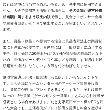
式）は賭博に該当する恐れがあるため、基本的に採用できま
せん。大会で参加料を徴収する場合は、
その金額が運営経費
相当額に留まるよう収支内訳で示し
、賞金はスポンサー企業
や主催者自身が別予算で拠出することが望ましいとされてい
ます。
また、賞品（物品）を提供する場合は景品表示法上の懸賞制
限にも注意が必要です。具体的には「一般懸賞」に該当する
場合、取引価額の20倍または10万円が景品類の最高額となる
ため、高価なゲームデバイスや車などを副賞にする際は上限
額超過の違法にならないよう気を付けねばなりません。
風俗営業適正化法（風営法）も見落としがちなポイントで
す。大会会場にゲームセンター用のアーケード筐体を設置
し、参加者が自由にプレイできるようにすると、それは風営
法上の「5号営業（ゲームセンター営業）」とみなされ許可が
必要となる場合があります。たとえ家庭用ゲーム機やPCを用
いた大会でも、主催者側がプレイ設備を提供し料金を徴収す