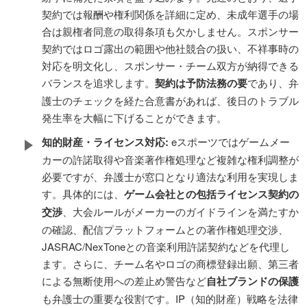
契約では報酬や権利関係を詳細に定め、未成年選手の場
合は親権者同意の取得条項も欠かしません。スポンサー
契約ではロゴ露出の範囲や他社競合の扱い、不祥事時の
対応を明文化し、スポンサー・チーム双方が納得できる
バランスを追求します。
契約は予防法務の要
であり、弁
護士のチェックを経た合意書があれば、後日のトラブル
発生率を大幅に下げることができます。
知的財産・ライセンス対応:
eスポーツではゲームメー
カーの許諾取得や音楽著作権処理など複雑な権利調整が
必要ですが、弁護士が窓口となり適法な利用を実現しま
す。具体的には、
ゲーム会社との包括ライセンス契約の
交渉
、大会ルールがメーカーのガイドラインを満たすか
の確認、配信プラットフォームとの著作権処理交渉、
JASRAC/NexToneとの音楽利用許諾契約などを代理し
ます。さらに、チーム名やロゴの商標登録出願、第三者
による無断使用への差止め警告など
自社ブランドの保護
も弁護士の重要な役割です。IP（知的財産）戦略を法律