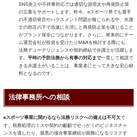
SNS炎上や不祥事対応では適切な謝罪文や再発防止策
の立案をサポートします。昨今、eスポーツ界でも選手
の不適切発言やハラスメント問題が報じられる中、弁護
士の助言の下で迅速に火消しと再発防止策を講じること
がブランド保全につながります。さらに、将来的にチー
ム運営会社が投資を受けたりM&Aを検討する際にも、
法務デューデリジェンスや契約締結で弁護士が活躍しま
す。
平時の予防法務から有事の対応まで
一貫して相談で
きる弁護士がいることは、事業者にとって大きな安心材
料となるのです。
法律事務所への相談
eスポーツ事業に関わるなら法務リスクへの備えは不可欠
で
す。税務処理のミスや契約の齟齬でせっかくのビジネスチャ
ンスを逃したり、最悪の場合事業継続が困難になるリスクす