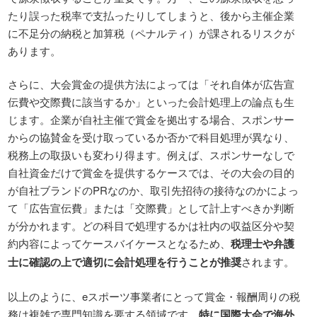
たり誤った税率で支払ったりしてしまうと、後から主催企業
に不足分の納税と加算税（ペナルティ）が課されるリスクが
あります。
さらに、大会賞金の提供方法によっては「それ自体が広告宣
伝費や交際費に該当するか」といった会計処理上の論点も生
じます。企業が自社主催で賞金を拠出する場合、スポンサー
からの協賛金を受け取っているか否かで科目処理が異なり、
税務上の取扱いも変わり得ます。例えば、スポンサーなしで
自社資金だけで賞金を提供するケースでは、その大会の目的
が自社ブランドのPRなのか、取引先招待の接待なのかによっ
て「広告宣伝費」または「交際費」として計上すべきか判断
が分かれます。どの科目で処理するかは社内の収益区分や契
約内容によってケースバイケースとなるため、
税理士や弁護
士に確認の上で適切に会計処理を行うことが推奨
されます。
以上のように、eスポーツ事業者にとって賞金・報酬周りの税
務は複雑で専門知識を要する領域です。
特に国際大会で海外