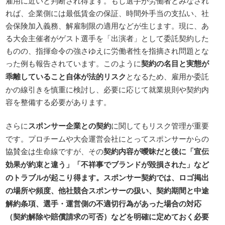
雇用に近いと判断され得ます。もし選手が労働者とみなされ
れば、企業側には最低賃金の保証、時間外手当の支払い、社
会保険加入義務、解雇制限の適用などが生じます。現に、あ
る大会主催者がゲスト選手を「出演者」として委託契約した
ものの、指揮命令の強さゆえに労働者性を指摘され問題とな
った例も報告されています。このように
契約の名目と実態が
乖離していること自体が法的リスク
となるため、雇用か委託
かの線引きを慎重に検討し、必要に応じて就業規則や契約内
容を整備する必要があります。
さらに
スポンサー企業との契約
に関してもリスク管理が重要
です。プロチームや大会運営会社にとってスポンサーからの
協賛金は生命線ですが、その
契約内容が曖昧だと後に「宣伝
効果が約束と違う」「不祥事でブランドが毀損された」など
のトラブルが起こり得ます。スポンサー契約では、ロゴ掲出
の場所や頻度、他社競合スポンサーの扱い、契約期間と中途
解約条項、選手・運営側の不適切行為があった場合の対応
（契約解除や賠償請求の可否）などを明確に定めておく必要