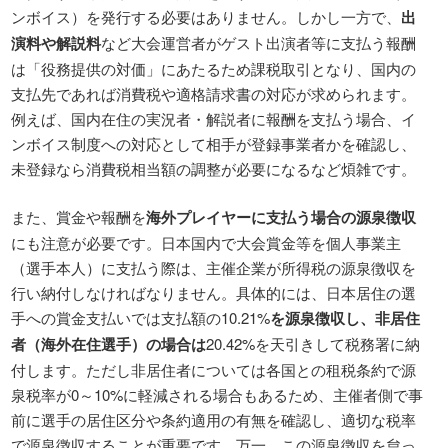
ンボイス）を発行する必要はありません。しかし一方で、
出
演料や解説料
など大会運営者がゲスト出演者等に支払う報酬
は「役務提供の対価」にあたるため課税取引となり、国内の
支払先であれば消費税や適格請求書の対応が求められます。
例えば、国内在住の実況者・解説者に報酬を支払う場合、イ
ンボイス制度への対応として相手が登録事業者かを確認し、
未登録なら消費税相当額の調整が必要になるなど煩雑です。
また、賞金や報酬を
海外プレイヤーに支払う場合の源泉徴収
にも注意が必要です。日本国内で大会賞金等を個人事業主
（選手本人）に支払う際は、主催企業が所得税の源泉徴収を
行い納付しなければなりません。具体的には、日本居住の選
手への賞金支払いでは支払額の10.21%
を源泉徴収し、非居住
者（海外在住選手）の場合は
20.42%を天引きして税務署に納
付します。ただし非居住者については各国との租税条約で源
泉税率が0～10%に軽減される場合もあるため、主催者側で事
前に選手の居住区分や条約適用の有無を確認し、適切な税率
で源泉徴収することが重要です。万一、この源泉徴収を怠っ