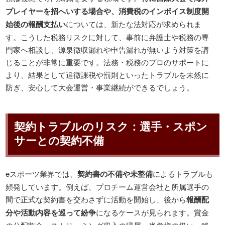
プレイヤーを招へいする場合や、消費税のインボイス制度開
始後の報酬支払い
については、新たな法対応が求められま
す。こうした税務リスクに対して、事前に弁護士や税務の専
門家へ相談し、源泉徴収漏れや申告漏れが無いよう対策を講
じることが非常に重要です。法務・税務のプロのサポートに
より、結果として追徴課税や罰則といったトラブルを未然に
防ぎ、安心して大会運営・事業継続ができるでしょう。
契約トラブルのリスク：選手・スポン
サーとの契約不備
eスポーツ業界では、
契約書の不備や未整備
によるトラブルも
頻発しています。例えば、プロチーム運営会社と所属選手の
間で正式な契約書を交わさずに活動を開始し、後から
報酬配
分や活動内容を巡って紛争
になるケースが見られます。賞金