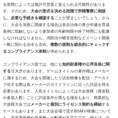
る形態によっては無許可営業と捉えられる可能性がありま
す。そのため、
大会の形式を決める段階で所轄警察に相談
し、必要な手続きを確認する
ことが望ましいでしょう。さら
に、大会を深夜に開催する場合は各自治体の青少年健全育成
条例に抵触しないよう参加者の年齢制限や終了時間にも配慮
しなければなりません。消防法や騒音規制などイベント開催
一般に関わる法令も含め、
複数の規制を総合的にチェックす
るコンプライアンス体制
が求められます。
コンプライアンス面では、他にも
知的財産権や公序良俗に関
するリスク
があります。ゲームタイトルの著作権はメーカー
に属するため、大会を開催したり試合映像を配信・アーカイ
ブ化する際は各メーカーのガイドラインに沿った許諾を得る
必要があります。人気タイトルによっては大会規模（賞金額
や参加人数）ごとに許諾条件が異なる場合もあり、商業的な
大規模大会では
メーカーと個別にライセンス契約を締結
する
ケースもあります。また大会会場で流すBGMや映像について
も、音楽著作権や肖像権への配慮が不可欠です。例えば、会