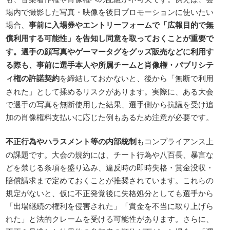
場内で撮影した写真・映像を後日プロモーションに使いたい
場合、
事前に入場券やエントリーフォームで「広報目的で無
償利用する可能性」を告知し同意を取っておくことが重要で
す。選手の顔写真やゲーマータグをグッズ販売などに利用す
る際も、事前に選手本人や所属チームと肖像権・パブリシテ
ィ権の許諾契約
を締結しておかないと、後から「無断で利用
された」として揉めるリスクがあります。実際に、ある大会
で選手の写真を無断使用した結果、選手側から抗議を受け追
加の肖像権料支払いに応じた例もあるため注意が必要です。
不正行為やハラスメント等の内部統制
もコンプライアンス上
の課題です。大会の規約には、チート行為や八百長、暴言な
どを禁じる条項を盛り込み、違反時の即時失格・賞金没収・
賠償請求まで定めておくことが推奨されています。これらの
規定がないと、仮に不正発覚後に失格処分としても選手から
「出場継続の権利を侵害された」「賞金を不当に取り上げら
れた」と法的クレームを受ける可能性があります。さらに、