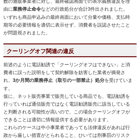
数の通販事業者に対し、最終確認画面での表示義務違反を理
由に
業務停止命令
などの行政処分が合計3件出されました。
いずれも商品申込みの最終画面において分量や価格、支払時
期等の必要情報を適切に表示せず、消費者を誤認させたこと
が問題視されました。
クーリングオフ関連の違反
前述のように電話勧誘で「クーリングオフはできない」と消
費者に誤った説明をして契約解除を妨害した業者が摘発さ
れ、
3か月間の業務停止（取引の一部禁止）処分
を受けていま
す。
仮に、ネット販売事業で販売している商品でも、電話勧誘を
行っていれば通信販売ではなく電話勧誘販売に該当している
と判断される可能性が高いので、この場合クーリングオフが
できることは適切に情報提供する必要があります。
これらのケースは中小事業者であっても法律違反があれば行
政から厳しい措置がとられること、ひいては刑事罰のリスク