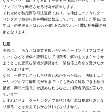
なかったり、威圧的な対応で消費者を困惑させたりしてクー
リングオフを断念させる行為が該当します。
それ自体が特定商取引法違反であり、法律はこのようなクー
リングオフ妨害行為を明確に禁止していて、違反した場合は2
年以下の懲役または300万円以下の罰金という
重い刑事罰
の対
象となります。
注意
実際に、「あなたは事業者扱いだからクーリングオフはでき
ない」などと虚偽の説明をして消費者に解約をあきらめさせ
ようとした悪質な業者が摘発され、業務停止命令を受けたケ
ースがあります。
なお、一度でもこうした妨害行為があった場合、法律上はク
ーリングオフ可能期間が過ぎていても改めて解除できる救済
措置（期間の延長）が認められるなど、消費者保護が図られ
ています。
いずれにせよ、クーリングオフを妨げる行為は犯罪行為とな
り得ることを覚えておかなければなりません。