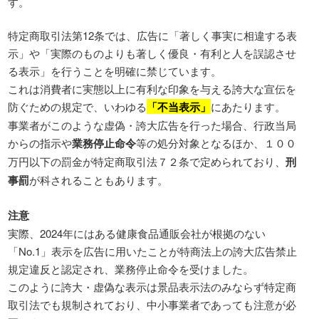
す。
特定商取引法第12条では、広告に「著しく事実に相違する表
示」や「実際のものよりも著しく優良・有利と人を誤認させ
る表示」を行うことを明確に禁じています。
これは消費者に実態以上に有利な印象を与える誇大な宣伝を
防ぐための規定で、いわゆる
「不当表示」
にあたります。
事業者がこのような虚偽・誇大広告を行った場合、行政当局
からの指示や
業務停止命令
等の処分対象となるほか、１００
万円以下の罰金が特定商取引法７２条で定められており、
刑
事罰
が科されることもあります。
注意
実際、2024年にはある健康食品通販会社が根拠のない
「No.1」表示を広告に用いたことが特商法上の誇大広告禁止
規定違反と認定され、業務停止命令を受けました。
このように誇大・虚偽な表示は景品表示法のみならず特定商
取引法でも規制されており、中小事業者であっても注意が必