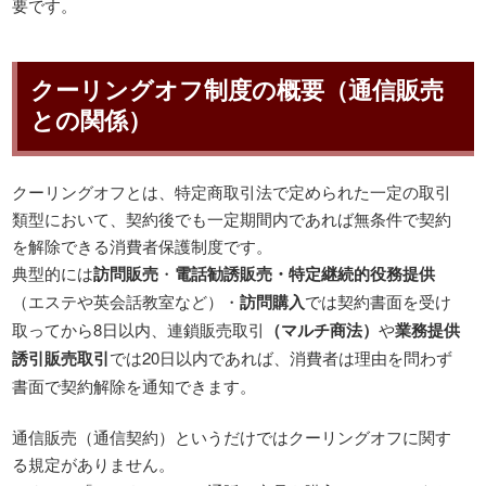
要です。
クーリングオフ制度の概要（通信販売
との関係）
クーリングオフとは、特定商取引法で定められた一定の取引
類型において、契約後でも一定期間内であれば無条件で契約
を解除できる消費者保護制度です。
典型的には
訪問販売
・
電話勧誘販売・特定継続的役務提供
（エステや英会話教室など）・
訪問購入
では契約書面を受け
取ってから8日以内、連鎖販売取引
（マルチ商法）
や
業務提供
誘引販売取引
では20日以内であれば、消費者は理由を問わず
書面で契約解除を通知できます。
通信販売（通信契約）というだけではクーリングオフに関す
る規定がありません。