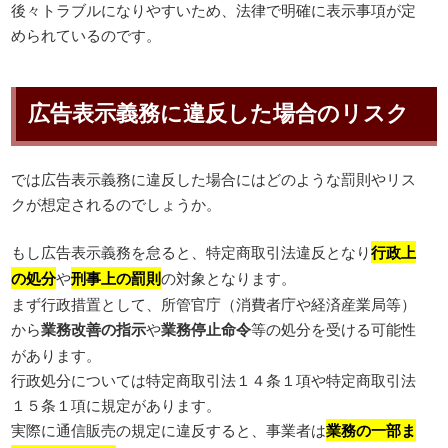
後々トラブルになりやすいため、法律で明確に表示事項が定
められているのです。
広告表示義務に違反した場合のリスク
では広告表示義務に違反した場合にはどのような罰則やリス
クが想定されるのでしょうか。
もし広告表示義務を怠ると、特定商取引法違反となり
行政上
の処分
や
刑事上の罰則
の対象となります。
まず行政措置として、所管官庁（消費者庁や経済産業局等）
から
業務改善の指示
や
業務停止命令
等の処分を受ける可能性
があります。
行政処分については特定商取引法１４条１項や特定商取引法
１５条１項に規定があります。
実際に通信販売の規定に違反すると、事業者は
業務の一部ま