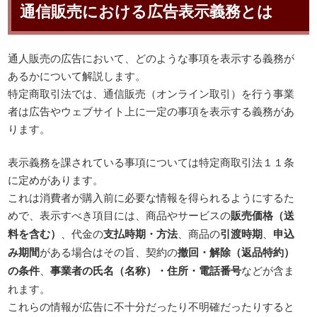
通信販売における広告表示義務とは
通人販売の広告において、どのような事項を表示する義務が
あるかについて解説します。
特定商取引法では、通信販売（オンライン取引）を行う事業
者は広告やウェブサイト上に一定の事項を表示する義務があ
ります。
表示義務を課されている事項については特定商取引法１１条
に定めがあります。
これは消費者が購入前に必要な情報を得られるようにするた
めで、表示すべき項目には、商品やサービスの
販売価格（送
料を含む）
、代金の
支払時期・方法
、商品の
引渡時期
、
申込
み期間
がある場合はその旨、契約の
撤回・解除（返品特約）
の条件
、
事業者の氏名（名称）・住所・電話番号
などが含ま
れます。
これらの情報が広告に不十分だったり不明確だったりすると