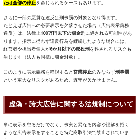
たは全部の停止
を命じられるケースもあります。
さらに一部の悪質な違反は刑事罰の対象となり得ます。
たとえば広告への必要表示を欠落させた場合（広告表示義務
違反）は、法律上
100万円以下の罰金刑
に処される可能性があ
ります。指示に従わず違反行為を継続したような場合には、
経営者や担当者個人が
6か月以下の懲役刑
を科されるリスクも
生じます（法人も同様に罰金対象）。
このように表示義務を軽視すると
営業停止
のみならず
刑事罰
という重大なリスクがあるため、遵守が欠かせません。
虚偽・誇大広告に関する法規制について
単に表示を怠るだけでなく、事実と異なる内容や誤解を招く
ような広告表示をすることも特定商取引法で禁止されていま