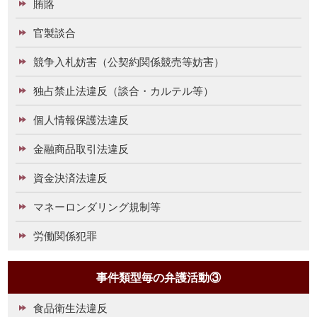
賄賂
官製談合
競争入札妨害（公契約関係競売等妨害）
独占禁止法違反（談合・カルテル等）
個人情報保護法違反
金融商品取引法違反
資金決済法違反
マネーロンダリング規制等
労働関係犯罪
事件類型毎の弁護活動③
食品衛生法違反