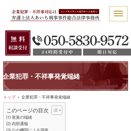
企業犯罪・不祥事発覚端緒
トップ
企業犯罪・不祥事発覚端緒
このページの目次
⑴ 発覚の端緒
⑵ 内部通報
⑶ 公の機関による調査