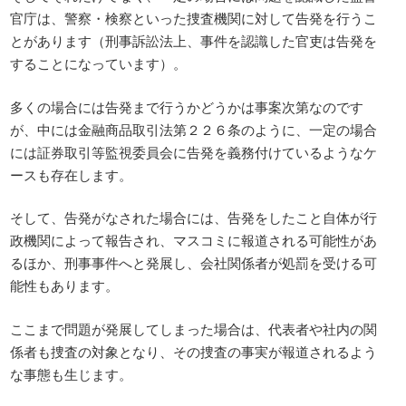
官庁は、警察・検察といった捜査機関に対して告発を行うこ
とがあります（刑事訴訟法上、事件を認識した官吏は告発を
することになっています）。
多くの場合には告発まで行うかどうかは事案次第なのです
が、中には金融商品取引法第２２６条のように、一定の場合
には証券取引等監視委員会に告発を義務付けているようなケ
ースも存在します。
そして、告発がなされた場合には、告発をしたこと自体が行
政機関によって報告され、マスコミに報道される可能性があ
るほか、刑事事件へと発展し、会社関係者が処罰を受ける可
能性もあります。
ここまで問題が発展してしまった場合は、代表者や社内の関
係者も捜査の対象となり、その捜査の事実が報道されるよう
な事態も生じます。